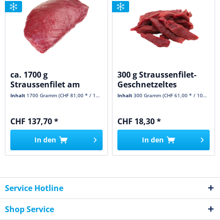
ca. 1700 g
300 g Straussenfilet-
Straussenfilet am
Geschnetzeltes
Stück FAN-Filet gross
Inhalt
1700 Gramm
(CHF 81,00 * / 1000 Gramm)
Inhalt
300 Gramm
(CHF 61,00 * / 1000 Gramm)
CHF 137,70 *
CHF 18,30 *
In den
In den
Service Hotline
Shop Service