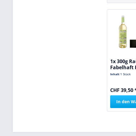
1x 300g Ra
Fabelhaft 
75cl...
Inhalt
1 Stück
CHF 39,50 
In den
W