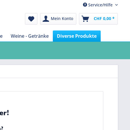
Service/Hilfe
Mein Konto
CHF 0,00 *
te
Weine - Getränke
Diverse Produkte
er!
n?