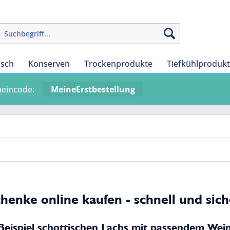
isch
Konserven
Trockenprodukte
Tiefkühlproduk
heincode:
MeineErstbestellung
henke online kaufen - schnell und sich
eispiel schottischen Lachs mit passendem Wei