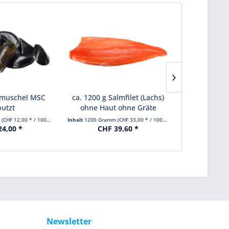
smuschel MSC
ca. 1200 g Salmfilet (Lachs)
ca. 400 g Sa
utzt
ohne Haut ohne Gräte
m
(CHF 12,00 * / 1000 Gramm)
Inhalt
1200 Gramm
(CHF 33,00 * / 1000 Gramm)
Inhalt
400 Gram
4,00 *
CHF 39,60 *
CHF 
Newsletter