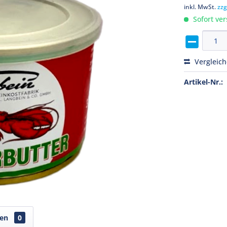
inkl. MwSt.
zzg
Sofort ver
Vergleic
Artikel-Nr.:
gen
0