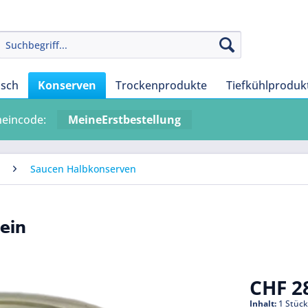
isch
Konserven
Trockenprodukte
Tiefkühlproduk
heincode:
MeineErstbestellung
Saucen Halbkonserven
ein
CHF 28
Inhalt:
1 Stüc