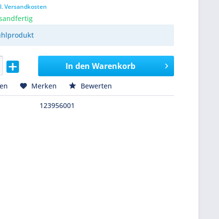
l. Versandkosten
sandfertig
ühlprodukt
In den
Warenkorb
hen
Merken
Bewerten
123956001