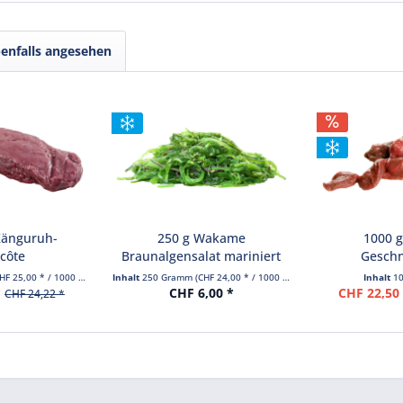
enfalls angesehen
Känguruh-
250 g Wakame
1000 g
côte
Braunalgensalat mariniert
Geschn
HF 25,00 * / 1000 Gramm)
Inhalt
250 Gramm
(CHF 24,00 * / 1000 Gramm)
Inhalt
1
*
CHF 6,00 *
CHF 22,50
CHF 24,22 *