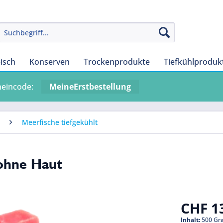
eisch
Konserven
Trockenprodukte
Tiefkühlproduk
heincode:
MeineErstbestellung
Meerfische tiefgekühlt
 ohne Haut
CHF 13
Inhalt:
500 Gr