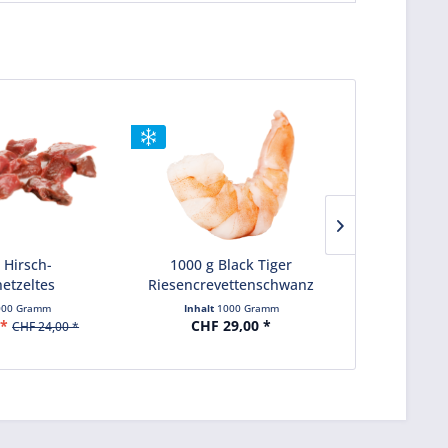
 Hirsch-
1000 g Black Tiger
1
etzeltes
Riesencrevettenschwanz
Riesencre
gross...
klein oh
000 Gramm
Inhalt
1000 Gramm
Inhalt
 *
CHF 29,00 *
CHF 16,0
CHF 24,00 *