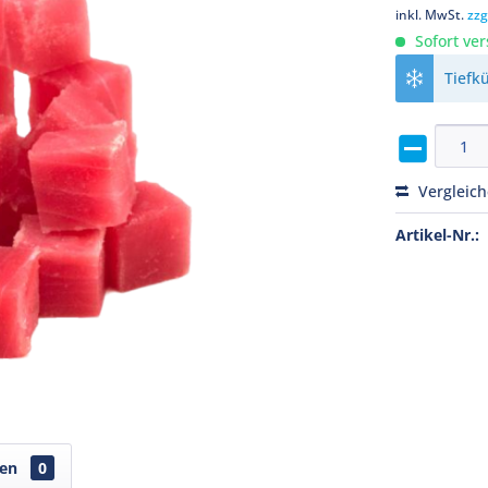
inkl. MwSt.
zzg
Sofort ver
Tiefk
Vergleic
Artikel-Nr.:
gen
0