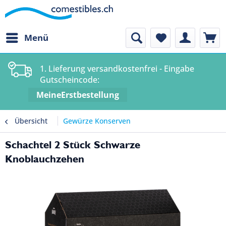
Menü
1. Lieferung versandkostenfrei - Eingabe
Gutscheincode:
MeineErstbestellung
Übersicht
Gewürze Konserven
Schachtel 2 Stück Schwarze
Knoblauchzehen