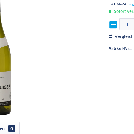
inkl. MwSt.
zzg
Sofort ver
Vergleic
Artikel-Nr.:
gen
0