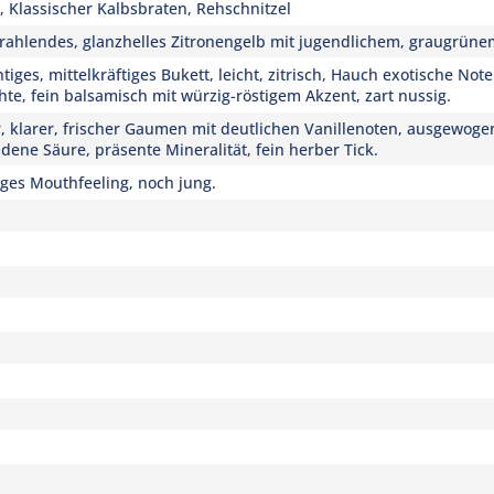
, Klassischer Kalbsbraten, Rehschnitzel
strahlendes, glanzhelles Zitronengelb mit jugendlichem, graugrün
htiges, mittelkräftiges Bukett, leicht, zitrisch, Hauch exotische Not
hte, fein balsamisch mit würzig-röstigem Akzent, zart nussig.
, klarer, frischer Gaumen mit deutlichen Vanillenoten, ausgewoge
ene Säure, präsente Mineralität, fein herber Tick.
ges Mouthfeeling, noch jung.