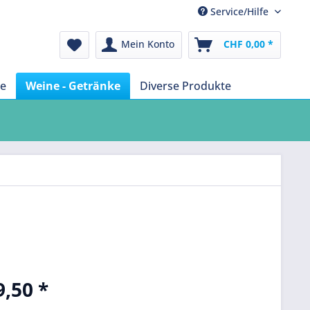
Service/Hilfe
Mein Konto
CHF 0,00 *
te
Weine - Getränke
Diverse Produkte
,50 *
k