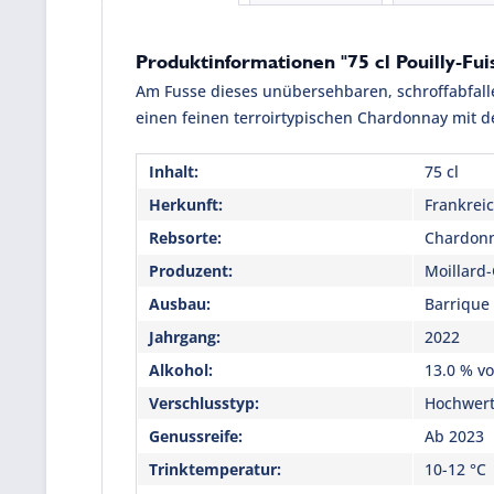
Produktinformationen "75 cl Pouilly-Fu
Am Fusse dieses unübersehbaren, schroffabfalle
einen feinen terroirtypischen Chardonnay mit d
Inhalt:
75 cl
Herkunft:
Frankrei
Rebsorte:
Chardon
Produzent:
Moillard-
Ausbau:
Barrique
Jahrgang:
2022
Alkohol:
13.0 % vo
Verschlusstyp:
Hochwert
Genussreife:
Ab 2023
Trinktemperatur:
10-12 °C