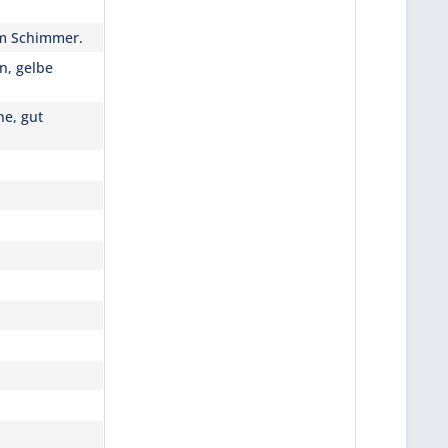
em Schimmer.
en, gelbe
ne, gut