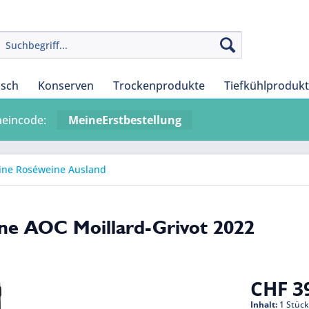
isch
Konserven
Trockenprodukte
Tiefkühlproduk
heincode:
MeineErstbestellung
ine Roséweine Ausland
gne AOC Moillard-Grivot 2022
CHF 39
Inhalt:
1 Stüc