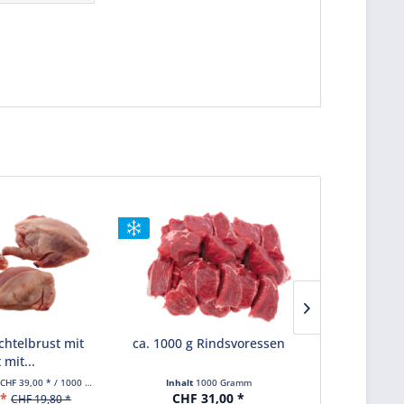
chtelbrust mit
ca. 1000 g Rindsvoressen
1000 g Fas
 mit...
(CHF 39,00 * / 1000 Gramm)
Inhalt
1000 Gramm
Inhalt
 *
CHF 31,00 *
CHF 26,0
CHF 19,80 *