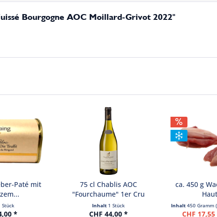
-Fuissé Bourgogne AOC Moillard-Grivot 2022"
ber-Paté mit
75 cl Chablis AOC
ca. 450 g Wa
zem...
"Fourchaume" 1er Cru
Haut
Domaine...
1 Stück
Inhalt
1 Stück
Inhalt
450 Gramm
4,00 *
CHF 44,00 *
CHF 17,55