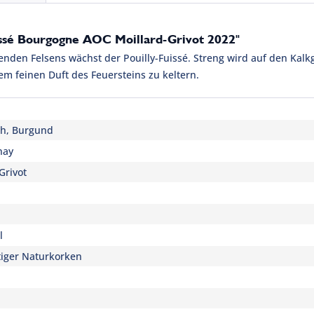
issé Bourgogne AOC Moillard-Grivot 2022"
nden Felsens wächst der Pouilly-Fuissé. Streng wird auf den Kalkg
em feinen Duft des Feuersteins zu keltern.
ch, Burgund
nay
Grivot
l
iger Naturkorken