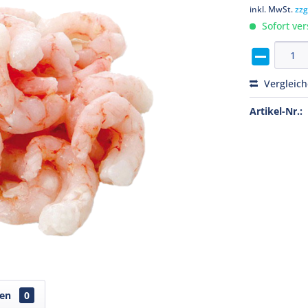
inkl. MwSt.
zzg
Sofort ver
Vergleic
Artikel-Nr.:
gen
0