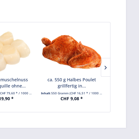
muschelnuss
ca. 550 g Halbes Poulet
ca. 1200 g S
uille ohne...
grillfertig in...
ohne Hau
(CHF 79,60 * / 1000 Gramm)
Inhalt
550 Gramm
(CHF 16,51 * / 1000 Gramm)
Inhalt
1200 Gra
9,90 *
CHF 9,08 *
CHF 