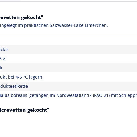
revetten gekocht"
 eingelegt im praktischen Salzwasser-Lake Eimerchen.
ücke
5 g
k
kt bei 4-5 °C lagern.
dukteetikette
dalus borealis' gefangen im Nordwestatlantik (FAO 21) mit Schlepp
lcrevetten gekocht"