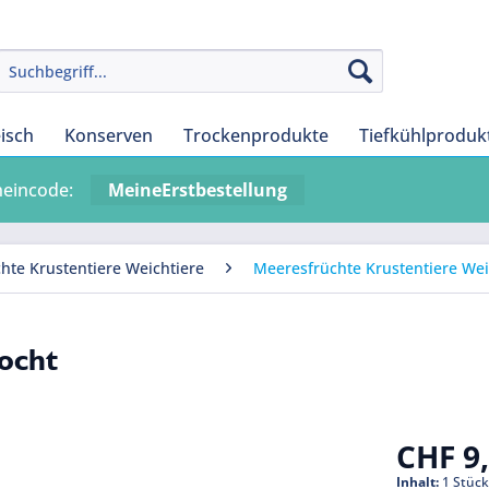
eisch
Konserven
Trockenprodukte
Tiefkühlproduk
heincode:
MeineErstbestellung
hte Krustentiere Weichtiere
Meeresfrüchte Krustentiere Weic
kocht
CHF 9,
Inhalt:
1 Stüc