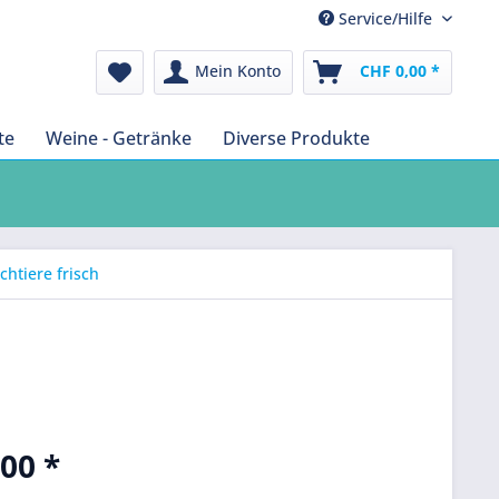
Service/Hilfe
Mein Konto
CHF 0,00 *
te
Weine - Getränke
Diverse Produkte
htiere frisch
00 *
k