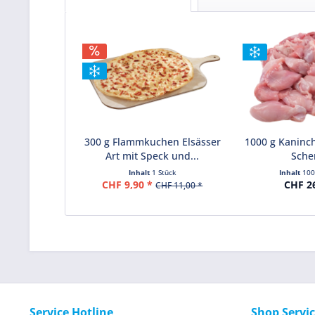
300 g Flammkuchen Elsässer
1000 g Kaninc
Art mit Speck und...
Sche
Inhalt
1 Stück
Inhalt
10
CHF 9,90 *
CHF 2
CHF 11,00 *
Service Hotline
Shop Servi