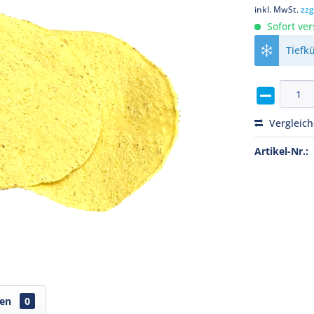
inkl. MwSt.
zzg
Sofort ver
Tiefk
Vergleic
Artikel-Nr.:
gen
0