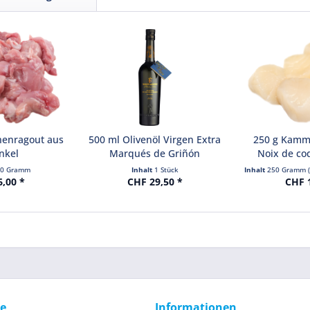
henragout aus
500 ml Olivenöl Virgen Extra
250 g Kamm
nkel
Marqués de Griñón
Noix de coq
00 Gramm
Inhalt
1 Stück
Inhalt
250 Gramm
6,00 *
CHF 29,50 *
CHF 1
ce
Informationen