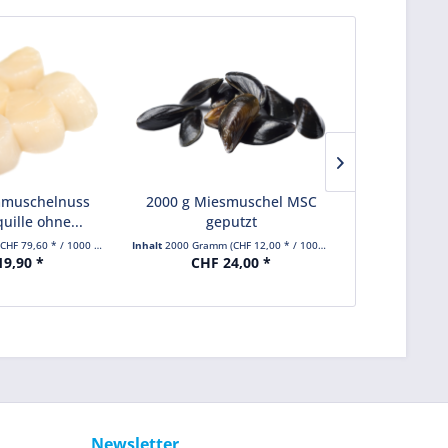
muschelnuss
2000 g Miesmuschel MSC
250 ml 
uille ohne...
geputzt
(CHF 79,60 * / 1000 Gramm)
Inhalt
2000 Gramm
(CHF 12,00 * / 1000 Gramm)
Inha
9,90 *
CHF 24,00 *
CHF 
Newsletter