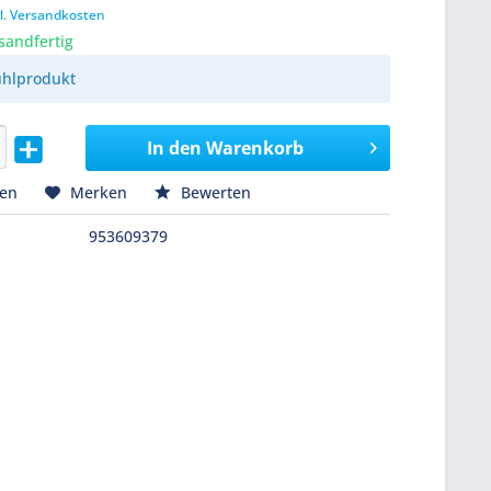
l. Versandkosten
sandfertig
ühlprodukt
In den
Warenkorb
hen
Merken
Bewerten
953609379