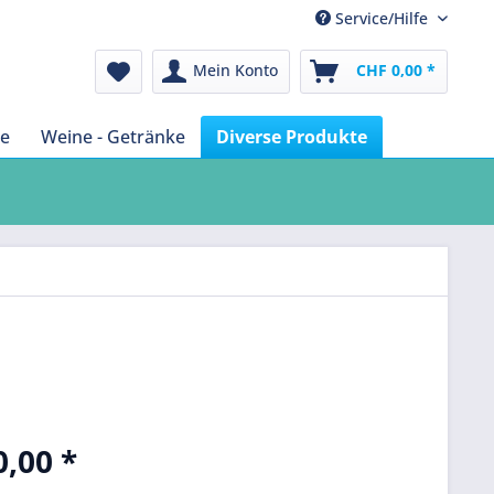
Service/Hilfe
Mein Konto
CHF 0,00 *
te
Weine - Getränke
Diverse Produkte
,00 *
k