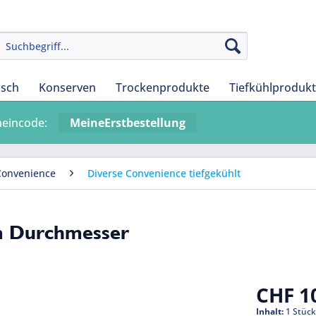
isch
Konserven
Trockenprodukte
Tiefkühlproduk
heincode:
MeineErstbestellung
Convenience
Diverse Convenience tiefgekühlt
cm Durchmesser
CHF 10
Inhalt:
1 Stüc