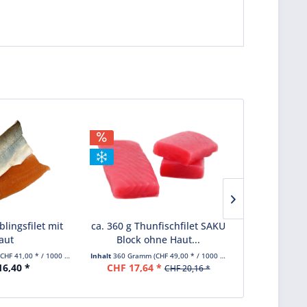
blingsfilet mit
ca. 360 g Thunfischfilet SAKU
300 g Flamm
aut
Block ohne Haut...
Art mit 
(CHF 41,00 * / 1000 Gramm)
Inhalt
360 Gramm
(CHF 49,00 * / 1000 Gramm)
Inha
6,40 *
CHF 17,64 *
CHF 9,90
CHF 20,16 *