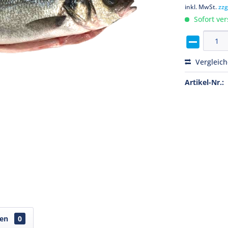
inkl. MwSt.
zzg
Sofort ver
Vergleic
Artikel-Nr.:
gen
0