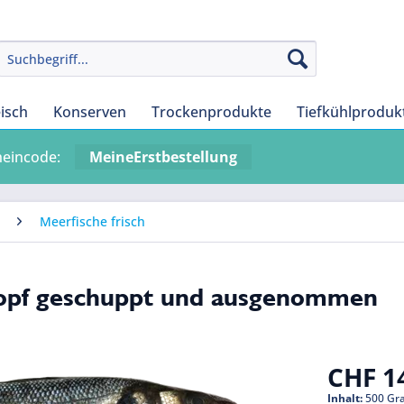
eisch
Konserven
Trockenprodukte
Tiefkühlproduk
heincode:
MeineErstbestellung
Meerfische frisch
 Kopf geschuppt und ausgenommen
CHF 14
Inhalt:
500 Gr