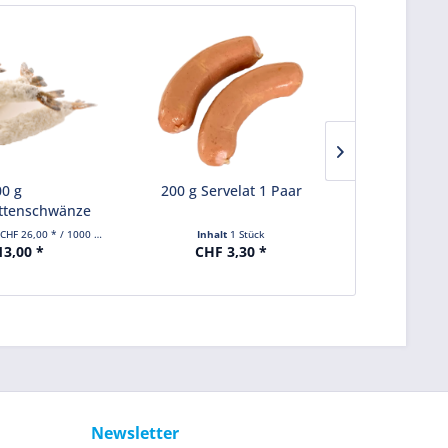
0 g
200 g Servelat 1 Paar
1500 g F
ttenschwänze
Premiu
ohne Schale
(CHF 26,00 * / 1000 Gramm)
Inhalt
1 Stück
Inhalt
1500 Gra
3,00 *
CHF 3,30 *
CHF 
Newsletter