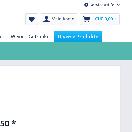
Service/Hilfe
Mein Konto
CHF 0,00 *
te
Weine - Getränke
Diverse Produkte
50 *
k