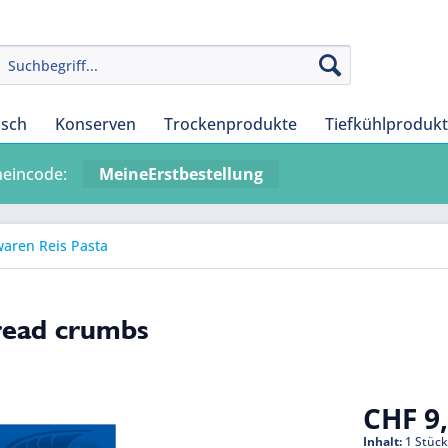
isch
Konserven
Trockenprodukte
Tiefkühlproduk
heincode:
MeineErstbestellung
waren Reis Pasta
read crumbs
CHF 9,
Inhalt:
1 Stüc