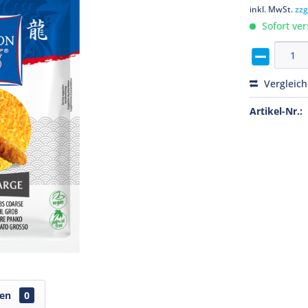
inkl. MwSt.
zzg
Sofort ver
Vergleic
Artikel-Nr.:
gen
0