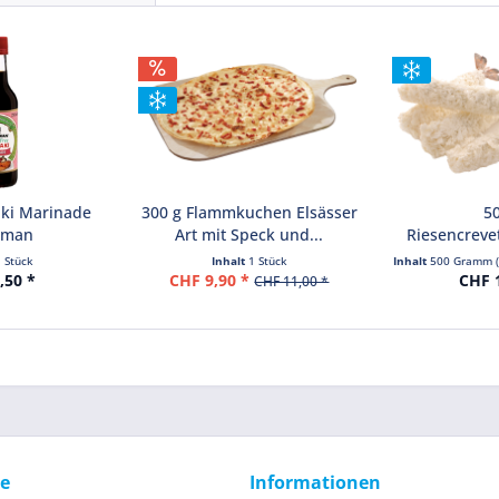
aki Marinade
300 g Flammkuchen Elsässer
50
oman
Art mit Speck und...
Riesencreve
paniert 
1 Stück
Inhalt
1 Stück
Inhalt
500 Gramm
,50 *
CHF 9,90 *
CHF 1
CHF 11,00 *
ce
Informationen