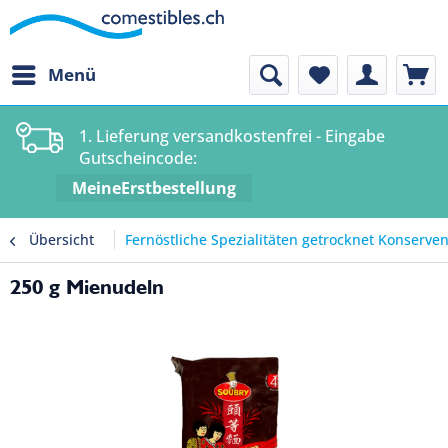
Menü
1. Lieferung versandkostenfrei - Eingabe
Gutscheincode:
MeineErstbestellung
Übersicht
Fernöstliche Spezialitäten getrocknet Konserve
250 g Mienudeln