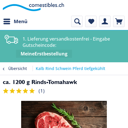
Menü
1. Lieferung versandkostenfrei - Eingabe
Gutscheincode:
MeineErstbestellung
Übersicht
Kalb Rind Schwein Pferd tiefgekühlt
ca. 1200 g Rinds-Tomahawk
(
1
)