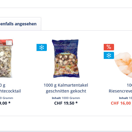
enfalls angesehen
0 g
1000 g Kalmartentakel
10
tecocktail
geschnitten gekocht
Riesencrev
ocht
klein ohn
00 Gramm
Inhalt
1000 Gramm
Inhalt
1
9,00 *
CHF 19,50 *
CHF 16,00