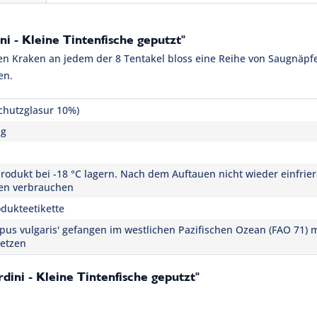
i - Kleine Tintenfische geputzt"
en Kraken an jedem der 8 Tentakel bloss eine Reihe von Saugnäpf
en.
chutzglasur 10%)
 g
rodukt bei -18 °C lagern. Nach dem Auftauen nicht wieder einfrie
en verbrauchen
dukteetikette
opus vulgaris' gefangen im westlichen Pazifischen Ozean (FAO 71) m
etzen
ini - Kleine Tintenfische geputzt"