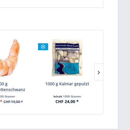
00 g
1000 g Kalmar geputzt
2000 g Mi
ettenschwanz
ge
e Schale...
000 Gramm
Inhalt
1000 Gramm
Inhalt
2000 Gra
 *
CHF 24,00 *
CHF 
CHF 19,00 *