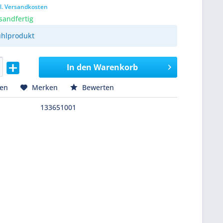
l. Versandkosten
sandfertig
ühlprodukt
In den
Warenkorb
hen
Merken
Bewerten
133651001