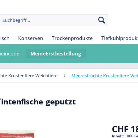
eisch
Konserven
Trockenprodukte
Tiefkühlproduk
heincode:
MeineErstbestellung
hte Krustentiere Weichtiere
Meeresfrüchte Krustentiere Weic
Tintenfische geputzt
CHF 18
Inhalt:
1000 