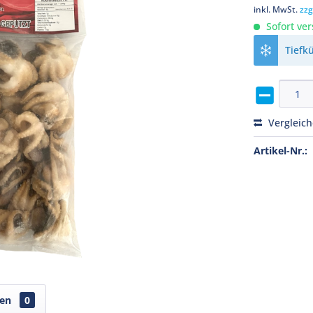
inkl. MwSt.
zzg
Sofort ver
Tiefk
Vergleic
Artikel-Nr.:
gen
0