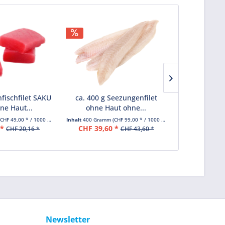
nfischfilet SAKU
ca. 400 g Seezungenfilet
500 g Kalm
ne Haut...
ohne Haut ohne...
vorg
(CHF 49,00 * / 1000 Gramm)
Inhalt
400 Gramm
(CHF 99,00 * / 1000 Gramm)
Inhalt
500 Gram
 *
CHF 39,60 *
CHF
CHF 20,16 *
CHF 43,60 *
Newsletter