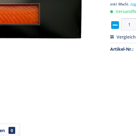
inkl. MwSt.
zzg
Versandfer
Vergleic
Artikel-Nr.:
gen
0