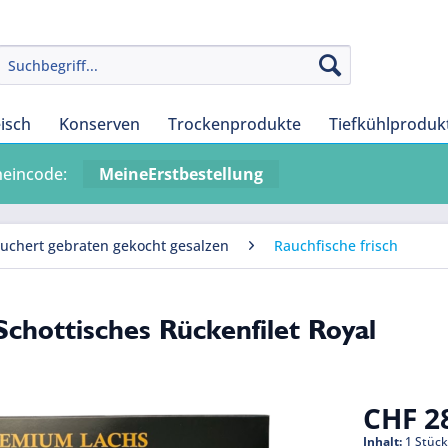
eisch
Konserven
Trockenprodukte
Tiefkühlproduk
heincode:
MeineErstbestellung
äuchert gebraten gekocht gesalzen
Rauchfische frisch
chottisches Rückenfilet Royal
CHF 28
Inhalt:
1 Stüc