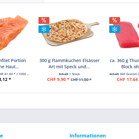
filet Portion
300 g Flammkuchen Elsässer
ca. 360 g Thu
ne Haut...
Art mit Speck und...
Block oh
HF 41,00 * / 1000 Gramm)
Inhalt
1 Stück
Inhalt
360 Gramm
3,12 *
CHF 9,90 *
CHF 17,64
CHF 11,00 *
ce
Informationen