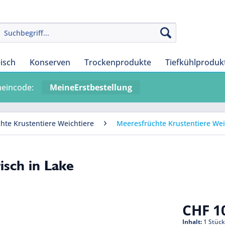
eisch
Konserven
Trockenprodukte
Tiefkühlproduk
heincode:
MeineErstbestellung
hte Krustentiere Weichtiere
Meeresfrüchte Krustentiere Weic
isch in Lake
CHF 10
Inhalt:
1 Stüc