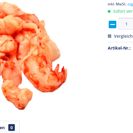
inkl. MwSt.
zzg
Sofort ver
Vergleic
Artikel-Nr.:
gen
0