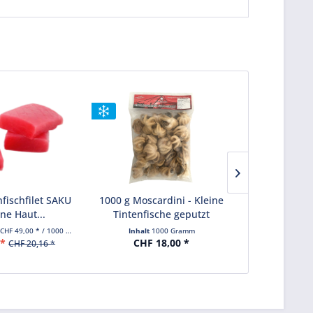
nfischfilet SAKU
1000 g Moscardini - Kleine
150 g Coc
ne Haut...
Tintenfische geputzt
ge
(CHF 49,00 * / 1000 Gramm)
Inhalt
1000 Gramm
Inha
 *
CHF 18,00 *
CHF
CHF 20,16 *