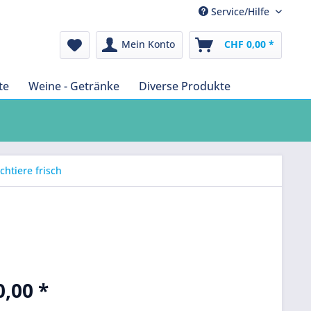
Service/Hilfe
Mein Konto
CHF 0,00 *
te
Weine - Getränke
Diverse Produkte
htiere frisch
,00 *
k