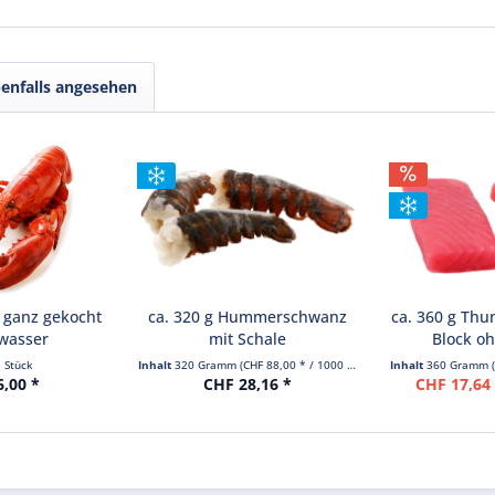
enfalls angesehen
 ganz gekocht
ca. 320 g Hummerschwanz
ca. 360 g Thu
zwasser
mit Schale
Block oh
1 Stück
Inhalt
320 Gramm
(CHF 88,00 * / 1000 Gramm)
Inhalt
360 Gramm
6,00 *
CHF 28,16 *
CHF 17,64