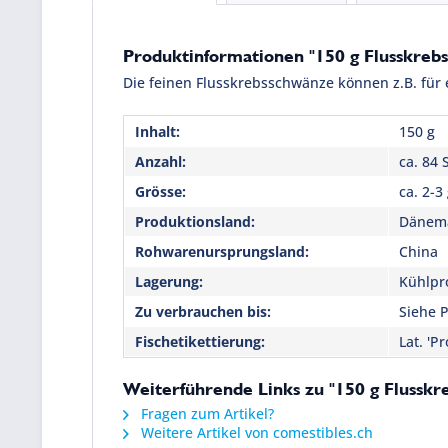
Produktinformationen "150 g Flusskrebs
Die feinen Flusskrebsschwänze können z.B. für
Inhalt:
150 g
Anzahl:
ca. 84 
Grösse:
ca. 2-3
Produktionsland:
Dänem
Rohwarenursprungsland:
China
Lagerung:
Kühlpro
Zu verbrauchen bis:
Siehe P
Fischetikettierung:
Lat. 'P
Weiterführende Links zu "150 g Flusskr
Fragen zum Artikel?
Weitere Artikel von comestibles.ch