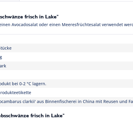
schwänze frisch in Lake"
 einen Avocadosalat oder einen Meeresfrüchtesalat verwendet wer
Stücke
 g
ark
dukt bei 0-2 °C lagern.
rodukteetikette
rocambarus clarkii' aus Binnenfischerei in China mit Reusen und Fa
ebsschwänze frisch in Lake"